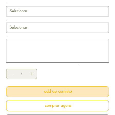
infância com qualidade e emoção, com páginas em papel
fotográfico 440g. Ideal para guardar lembranças como o
primeiro aniversário, o batizado, datas comemorativas e
outras conquistas inesquecíveis.
Até
500
caracteres.
add ao carrinho
comprar agora