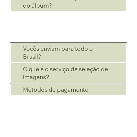
do álbum?
Vocês enviam para todo o
Brasil?
O que é o serviço de seleção de
imagens?
Métodos de pagamento