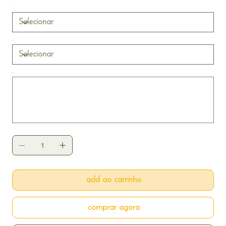
Até
500
caracteres.
add ao carrinho
comprar agora