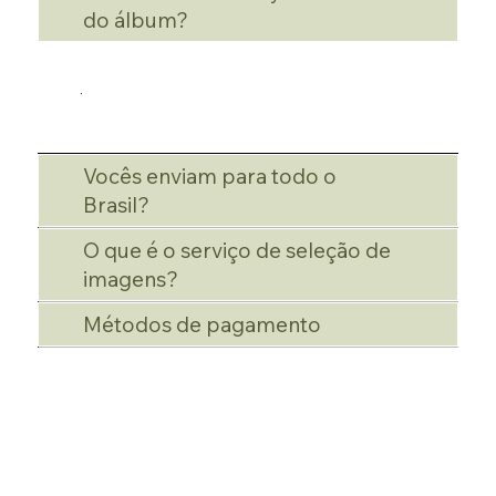
do álbum?
Vocês enviam para todo o
Brasil?
O que é o serviço de seleção de
imagens?
Métodos de pagamento