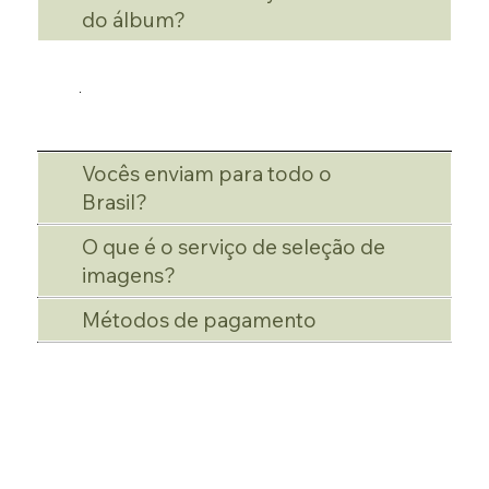
do álbum?
Vocês enviam para todo o
Brasil?
O que é o serviço de seleção de
imagens?
Métodos de pagamento