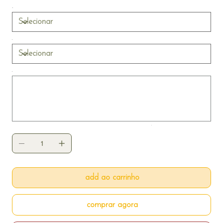
qualidade e emoção, com páginas em papel fotográfico
440g. Ideal para registrar momentos únicos como
aniversários, formaturas, conquistas e datas inesquecíveis.
Até
500
caracteres.
add ao carrinho
comprar agora