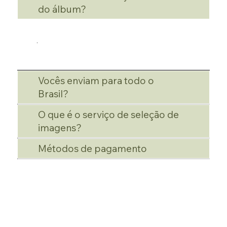
do álbum?
Vocês enviam para todo o
Brasil?
O que é o serviço de seleção de
imagens?
Métodos de pagamento