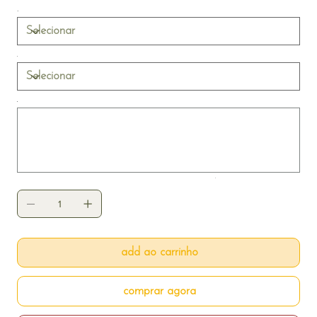
qualidade e emoção, com páginas em papel fotográfico
440g. Ideal para registrar momentos únicos como
aniversários, formaturas, conquistas e datas inesquecíveis.
Até
500
caracteres.
add ao carrinho
comprar agora