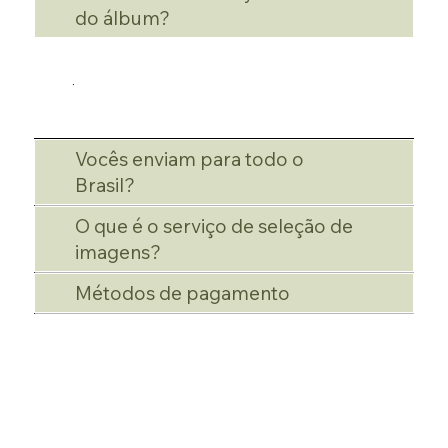
do álbum?
Vocês enviam para todo o
Brasil?
O que é o serviço de seleção de
imagens?
Métodos de pagamento