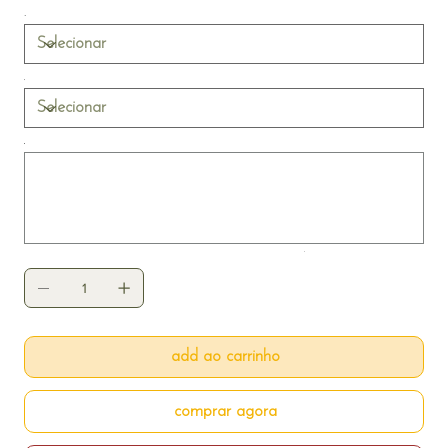
estilo, com páginas em papel fotográfico 440g. Ideal para
capas criativas e lembranças inesquecíveis.
Até
500
caracteres.
add ao carrinho
comprar agora