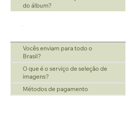
do álbum?
Vocês enviam para todo o
Brasil?
O que é o serviço de seleção de
imagens?
Métodos de pagamento