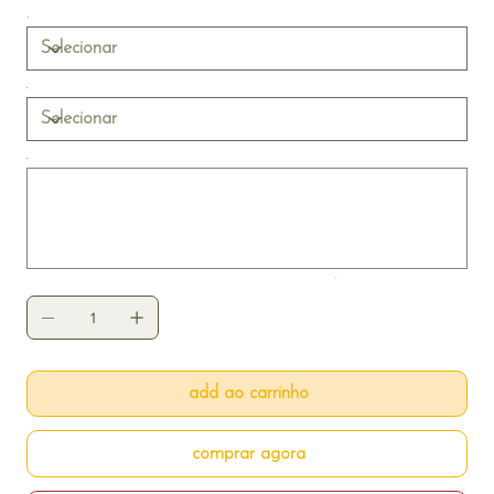
com qualidade e estilo, com páginas em papel fotográfico
440g. Ideal para compilar viagens, conquistas, celebrações
e tudo que fez seu ano inesquecível.
Até
500
caracteres.
add ao carrinho
comprar agora