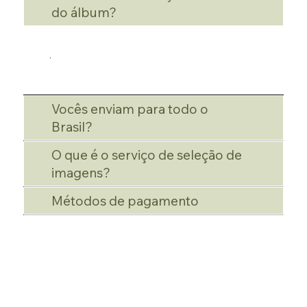
do álbum?
Vocês enviam para todo o
Brasil?
O que é o serviço de seleção de
imagens?
Métodos de pagamento