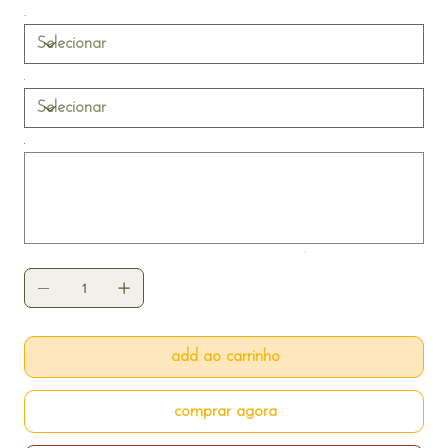
com qualidade e estilo, com páginas em papel fotográfico
440g. Ideal para compilar viagens, conquistas, celebrações
e tudo que fez seu ano inesquecível.
Até
500
caracteres.
add ao carrinho
comprar agora