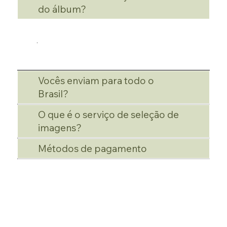
do álbum?
Vocês enviam para todo o
Brasil?
O que é o serviço de seleção de
imagens?
Métodos de pagamento